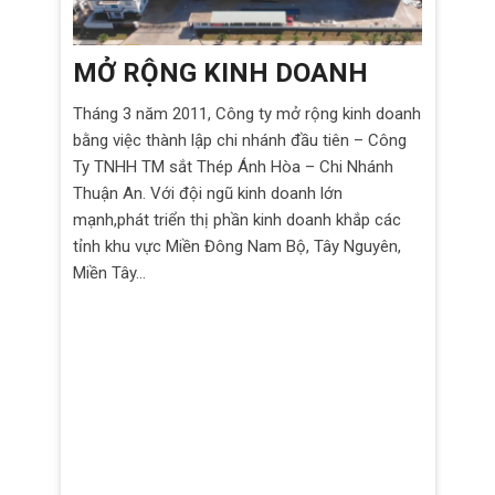
MỞ RỘNG KINH DOANH
Tháng 3 năm 2011, Công ty mở rộng kinh doanh
ĐẦ
bằng việc thành lập chi nhánh đầu tiên – Công
Ty TNHH TM sắt Thép Ánh Hòa – Chi Nhánh
ợc
Cùng
Thuận An. Với đội ngũ kinh doanh lớn
kinh
mạnh,phát triển thị phần kinh doanh khắp các
ành
tầm 
tỉnh khu vực Miền Đông Nam Bộ, Tây Nguyên,
o sự
côn
Miền Tây…
ông
Lãnh
sản
Nghi
đến 