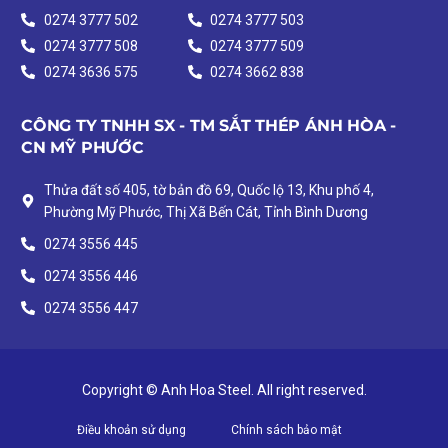
0274 3777 502
0274 3777 503
0274 3777 508
0274 3777 509
0274 3636 575
0274 3662 838
CÔNG TY TNHH SX - TM SẮT THÉP ÁNH HÒA -
CN MỸ PHƯỚC
Thửa đất số 405, tờ bản đồ 69, Quốc lộ 13, Khu phố 4,
Phường Mỹ Phước, Thị Xã Bến Cát, Tỉnh Bình Dương
0274 3556 445
0274 3556 446
0274 3556 447
Copyright © Anh Hoa Steel. All right reserved.
Điều khoản sử dụng
Chính sách bảo mật