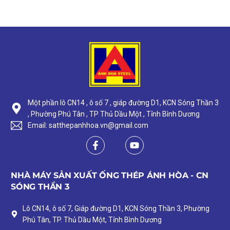
Một phần lô CN14 , ô số 7 , giáp đường D1, KCN Sóng Thần 3
, Phường Phú Tân , TP Thủ Dầu Một , Tỉnh Bình Dương
Email: satthepanhhoa.vn@gmail.com
NHÀ MÁY SẢN XUẤT ỐNG THÉP ÁNH HÒA - CN
SÓNG THẦN 3
Lô CN14, ô số 7, Giáp đường D1, KCN Sóng Thần 3, Phường
Phú Tân, TP. Thủ Dầu Một, Tỉnh Bình Dương