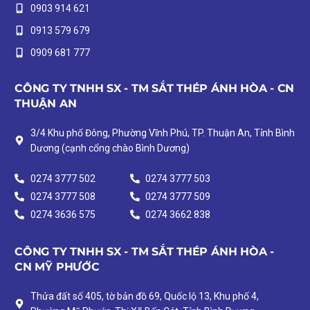
0903 914 621
0913 579 679
0909 681 777
CÔNG TY TNHH SX - TM SẮT THÉP ÁNH HÒA - CN
THUẬN AN
3/4 Khu phố Đông, Phường Vĩnh Phú, TP. Thuận An, Tỉnh Bình
Dương (cạnh cổng chào Bình Dương)
0274 3777 502
0274 3777 503
0274 3777 508
0274 3777 509
0274 3636 575
0274 3662 838
CÔNG TY TNHH SX - TM SẮT THÉP ÁNH HÒA -
CN MỸ PHƯỚC
Thửa đất số 405, tờ bản đồ 69, Quốc lộ 13, Khu phố 4,